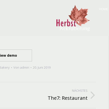
HOME
HOME
ÜBE
iew demo
Bakery
Von
admin
20. Juni 2019
NÄCHSTES
The7: Restaurant
Next
project: