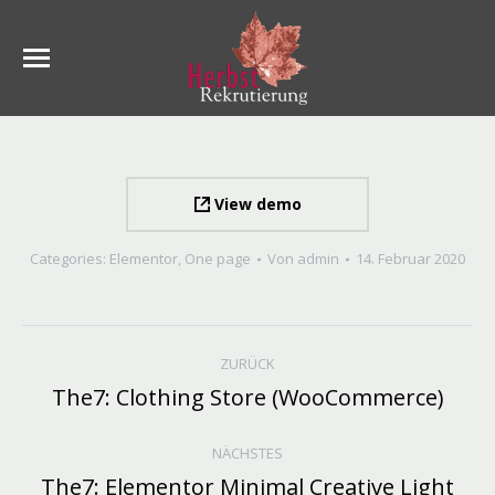
View demo
Categories:
Elementor
,
One page
Von
admin
14. Februar 2020
PROJECT
ZURÜCK
NAVIGATION
The7: Clothing Store (WooCommerce)
Previous
project:
NÄCHSTES
The7: Elementor Minimal Creative Light
Next