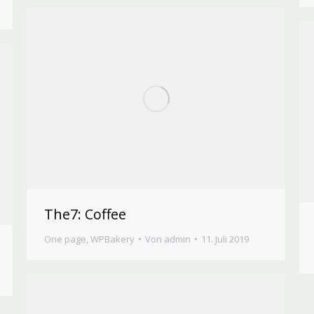
The7: Coffee
One page
,
WPBakery
Von
admin
11. Juli 2019