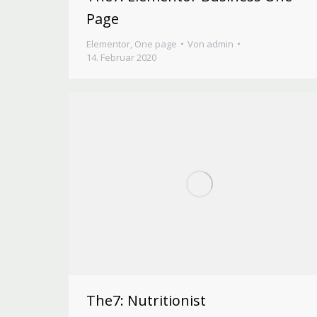
Page
Elementor
,
One page
Von
admin
14. Februar 2020
The7: Nutritionist