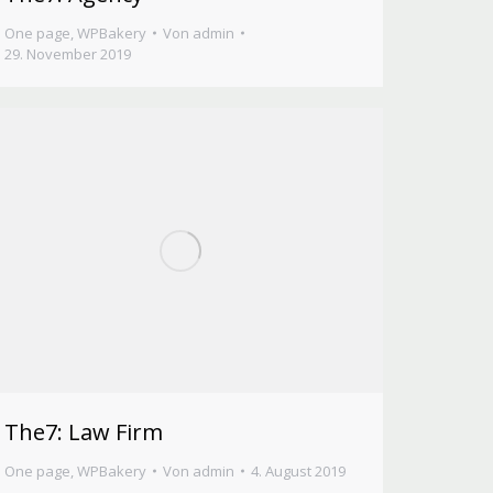
One page
,
WPBakery
Von
admin
29. November 2019
The7: Law Firm
One page
,
WPBakery
Von
admin
4. August 2019