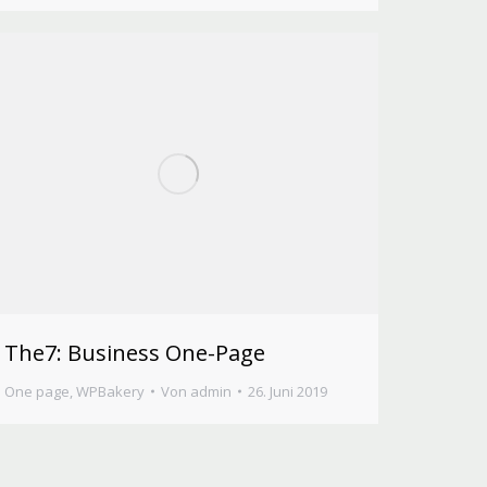
The7: Business One-Page
One page
,
WPBakery
Von
admin
26. Juni 2019