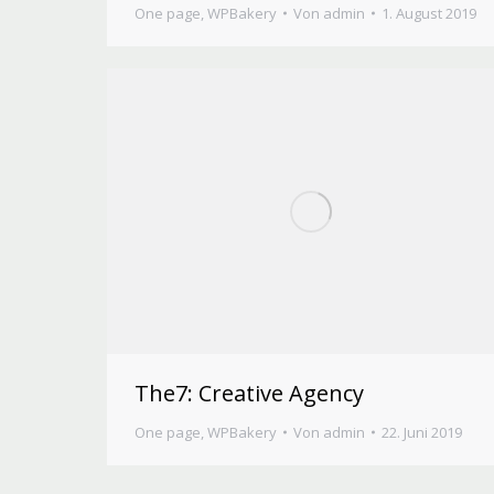
One page
,
WPBakery
Von
admin
1. August 2019
The7: Creative Agency
One page
,
WPBakery
Von
admin
22. Juni 2019