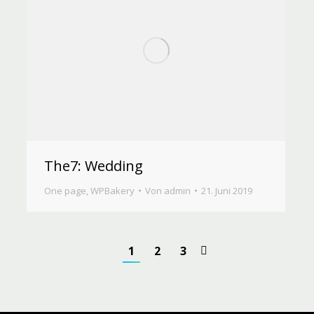
The7: Wedding
One page
,
WPBakery
Von
admin
21. Juni 2019
1
2
3