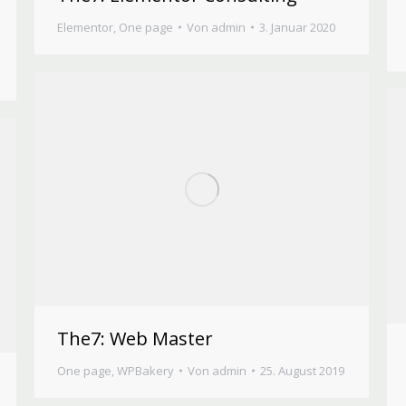
Elementor
,
One page
Von
admin
3. Januar 2020
The7: Web Master
One page
,
WPBakery
Von
admin
25. August 2019