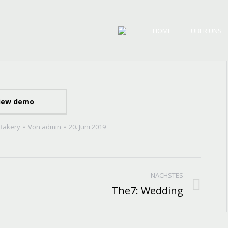
HOME
ÜBER UNS
iew demo
Bakery
Von
admin
20. Juni 2019
NÄCHSTES
The7: Wedding
Next
project: